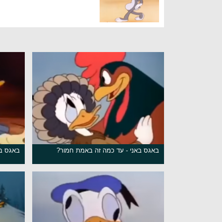
באגס באני - עד כמה זה באמת חמור?
באגס בא