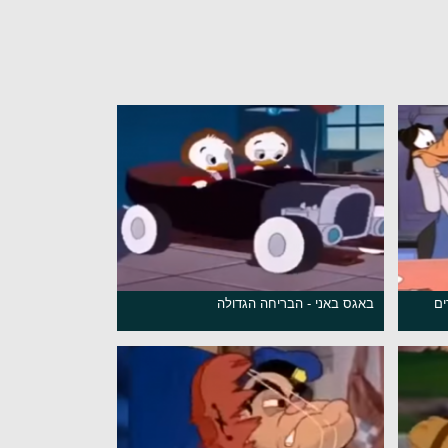
ים
באגס באני - הבריחה הגדולה