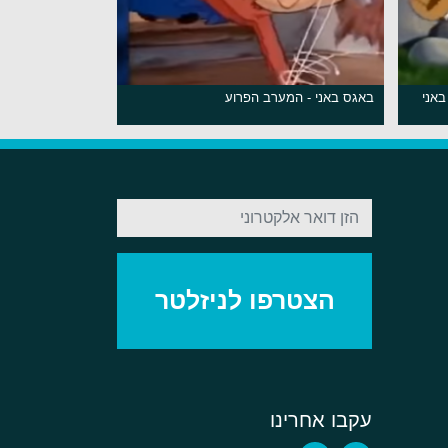
באני
באגס באני - המערב הפרוע
עקבו אחרינו