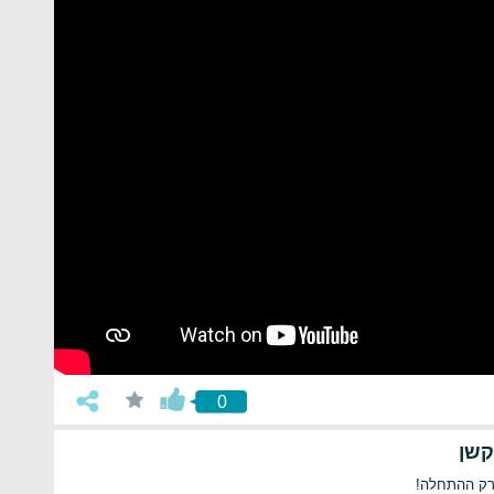
0
קשן
 רק ההתחלה!