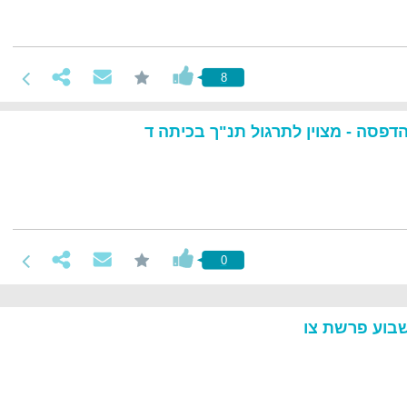
8
דפסה - מצוין לתרגול תנ"ך בכיתה ד
0
בוע פרשת צו