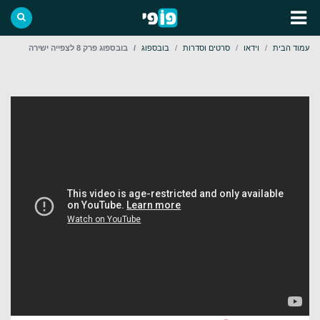
עמוד הבית
וידאו
סרטים וסדרות
בובספוג
בובספוג פרק 8 לצפייה ישירה