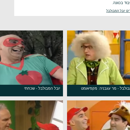
וד בכוונה.
ים יובל המבולבל
בולבל - מר עגבניה: מקפיאומט
יובל המבולבל - שכחתי