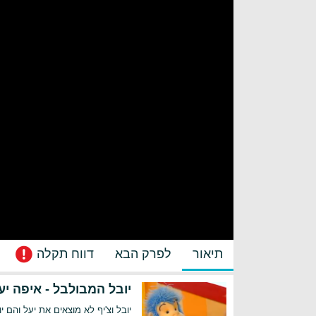
תיאור
לפרק הבא
דווח תקלה
יובל המבולבל - איפה יע
יובל וצ'יף לא מוצאים את יעל וה