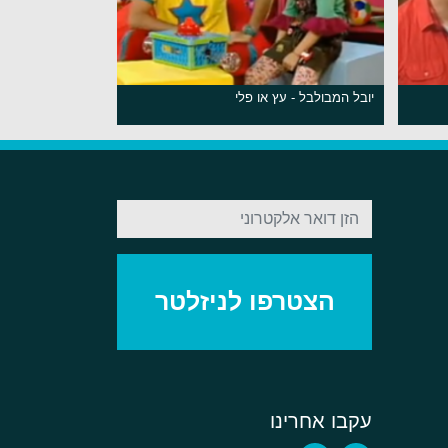
יובל המבולבל - עץ או פלי
עקבו אחרינו