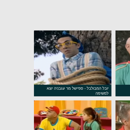
יובל המבולבל - ספיישל מר עגבניה יוצא
למשימה