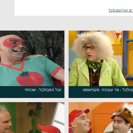
ים יובל המבולבל
בולבל - מר עגבניה: מקפיאומט
יובל המבולבל - שכחתי