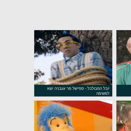
יובל המבולבל - ספיישל מר עגבניה יוצא
למשימה