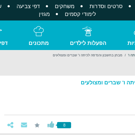
סרטים וסדרות
משחקים
דפי צביעה
ש
לימודי קסמים
מגזין
ות
הפעלות לילדים
מתכונים
דפי
ה ו'
מבחן בחשבון והנדסה לכיתה ו' שברים ומצולעים
ה ו' שברים ומצולעים
8