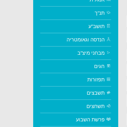
תנ"ך
תושב"ע
הנדסה וגאומטריה
מבחני מיצ"ב
חגים
תפזורות
תשבצים
תשחצים
פרשת השבוע