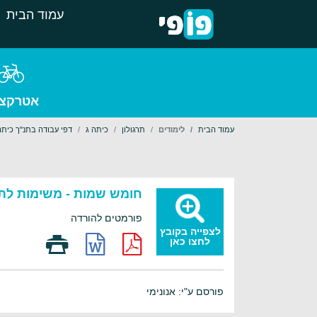
עמוד הבית
אטרקצי
עמוד הבית
לימודים
תרגולון
כיתה ג
דפי עבודה בתנ"ך כיתה 
חומש שמות - משימות לת
פורמטים להורדה
לצפייה בקובץ
לחצו כאן
פורסם ע"י: אנונימי