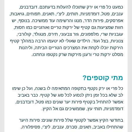
כמעט כל פרי או ירק שתוכלו להעלות בדעתכם. דובדבנים,
ענבים, פטל, דומדמניות, תותים, ליצ'י, תאנים, תפוחים, גויאבות,
אפרסקים, פירות הדר, מנגו והרשימה עוד ממשיכה. בנוסף, יש
חוות שמציעות גם קטיף של ירקות טריים ואורגניים כמו חסות,
עגבניות שרי, מלפפונים, גזר צבעוני, תירס, מנגולד, קולורבי,
צנוניות, בצל ועוד. הילדים שאולי לא יטעמו הרבה במהלך קטיף
הירקות יוכלו לקחת את המצרכים הטריים הביתה, וליהנות
מסלט ירקות טרי ורענן מירקות שרק נקטפו ונחתכו.
מתי קוטפים?
כל פרי או ירק נקטף בתקופה המתאימה לו בשנה, ועל כן שימו
לב שלא בכל זמן ניתן לנסוע לכל סוג של קטיף. כבר באביב
אפשר להתחיל בקטיף פירות יער שונים כמו פטל, דובדבנים,
דומדמניות, תותי עץ, שממשיכים גם אל הקיץ.
בחודשי הקיץ אפשר לקטוף שלל פירות שונים: פירות היער
שהתחילו באביב, תאנים, סברס, ענבים, ליצ'י, פסיפלורה,